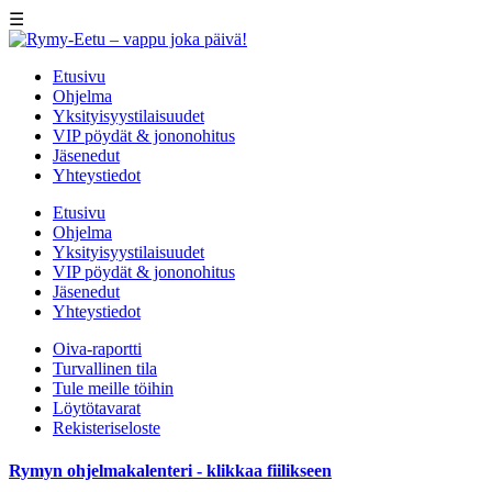
☰
Etusivu
Ohjelma
Yksityisyystilaisuudet
VIP pöydät & jononohitus
Jäsenedut
Yhteystiedot
Etusivu
Ohjelma
Yksityisyystilaisuudet
VIP pöydät & jononohitus
Jäsenedut
Yhteystiedot
Oiva-raportti
Turvallinen tila
Tule meille töihin
Löytötavarat
Rekisteriseloste
Rymyn ohjelmakalenteri - klikkaa fiilikseen