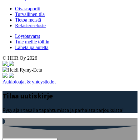
Oiva-raportti
Turvallinen tila
Tietoa meistä
Rekisteriseloste
Löytötavarat
Tule meille töihin
Lähetä palautetta
© HHR Oy 2026
Aukioloajat & yhteystiedot
Tilaa uutiskirje
Pysy ajan tasalla tapahtumista ja parhaista tarjouksista!