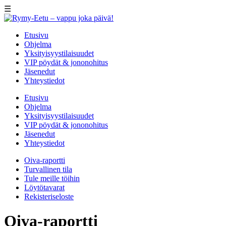
☰
Etusivu
Ohjelma
Yksityisyystilaisuudet
VIP pöydät & jononohitus
Jäsenedut
Yhteystiedot
Etusivu
Ohjelma
Yksityisyystilaisuudet
VIP pöydät & jononohitus
Jäsenedut
Yhteystiedot
Oiva-raportti
Turvallinen tila
Tule meille töihin
Löytötavarat
Rekisteriseloste
Oiva-raportti