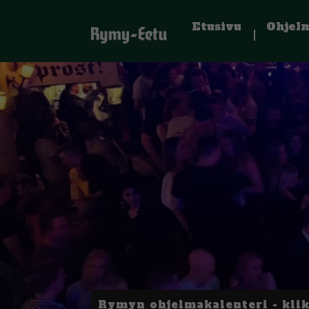
Etusivu
Ohjel
Rymyn ohjelmakalenteri - kli