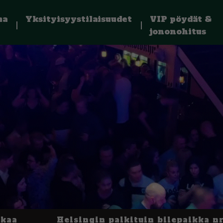
ma
Yksityisyystilaisuudet
VIP pöydät &
jononohitus
kkaa
Helsingin palkituin bilepaikka nr