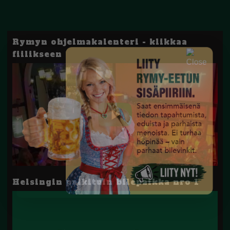
Rymyn ohjelmakalenteri - klikkaa
fiilikseen
Helsingin palkituin bilepaikka nro 1