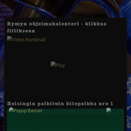
Rymyn ohjelmakalenteri - klikkaa
fiilikseen
Helsingin palkituin bilepaikka nro 1