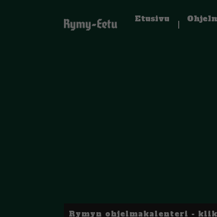
Etusivu
Ohjel
Rymyn ohjelmakalenteri - kli