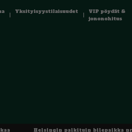
ma
Yksityisyystilaisuudet
VIP pöydät &
jononohitus
kkaa
Helsingin palkituin bilepaikka nr