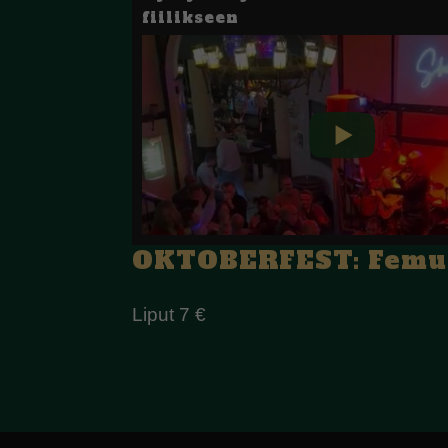
fiilikseen
OKTOBERFEST: Femu B
Liput 7 €