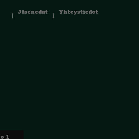
Jäsenedut
Yhteystiedot
o 1