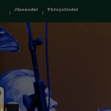
Jäsenedut
Yhteystiedot
o 1