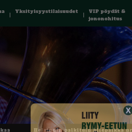
ma
Yksityisyystilaisuudet
VIP pöydät &
jononohitus
kkaa
Helsingin palkituin bilepaikka nr