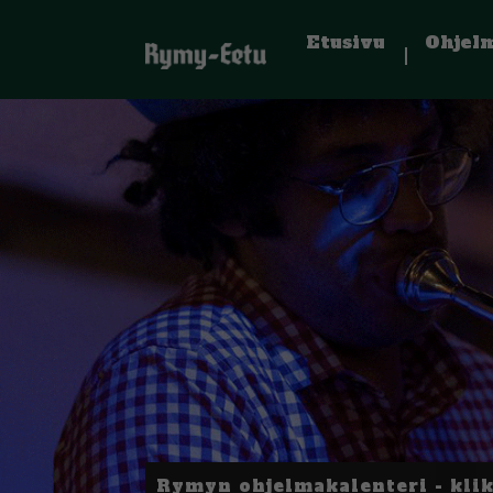
Etusivu
Ohjel
Rymyn ohjelmakalenteri - kli