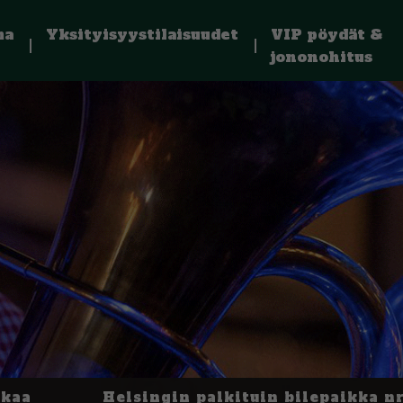
ma
Yksityisyystilaisuudet
VIP pöydät &
jononohitus
kkaa
Helsingin palkituin bilepaikka nr