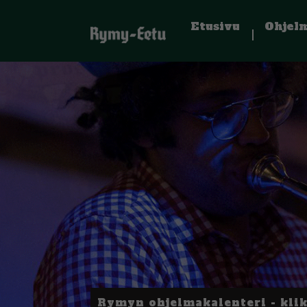
Etusivu
Ohjel
Rymyn ohjelmakalenteri - kli