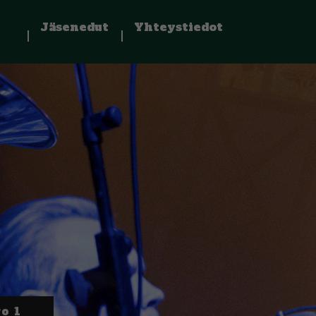
Jäsenedut
Yhteystiedot
o 1