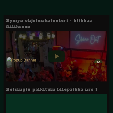
Rymyn ohjelmakalenteri - klikkaa
fiilikseen
Helsingin palkituin bilepaikka nro 1