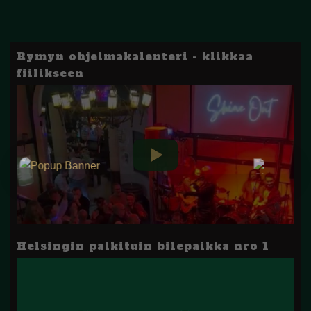
Rymyn ohjelmakalenteri - klikkaa
fiilikseen
Helsingin palkituin bilepaikka nro 1