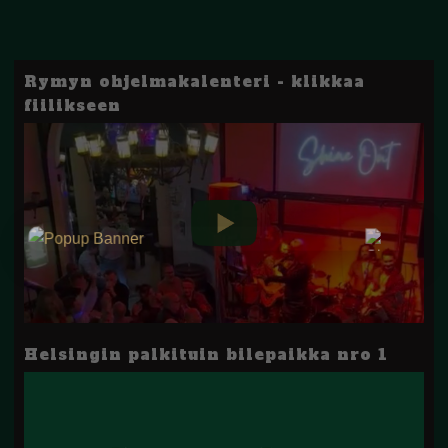
Rymyn ohjelmakalenteri - klikkaa
fiilikseen
Helsingin palkituin bilepaikka nro 1