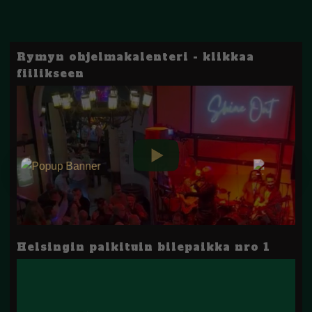
Rymyn ohjelmakalenteri - klikkaa
fiilikseen
Helsingin palkituin bilepaikka nro 1