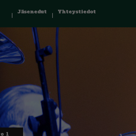
Jäsenedut
Yhteystiedot
o 1