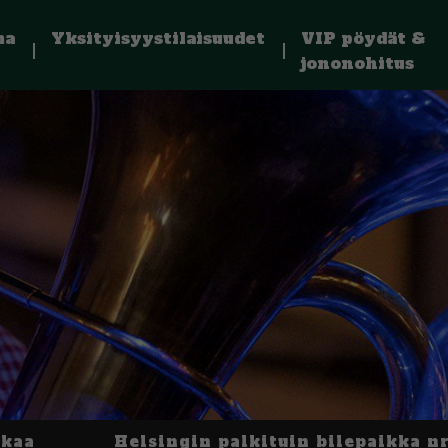
ma
Yksityisyystilaisuudet
VIP pöydät &
jononohitus
kkaa
Helsingin palkituin bilepaikka nr