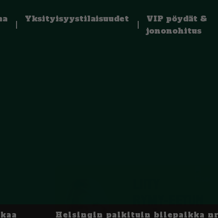
ma
Yksityisyystilaisuudet
VIP pöydät &
jononohitus
kkaa
Helsingin palkituin bilepaikka nr