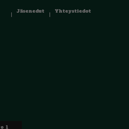
Jäsenedut
Yhteystiedot
o 1