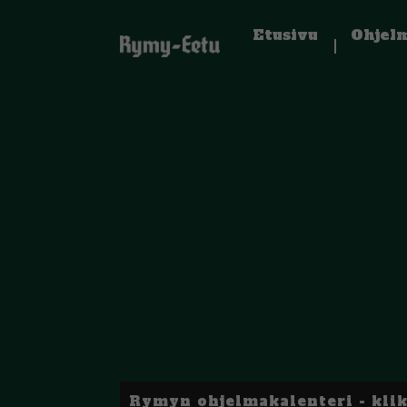
Etusivu
Ohjel
Rymyn ohjelmakalenteri - kli