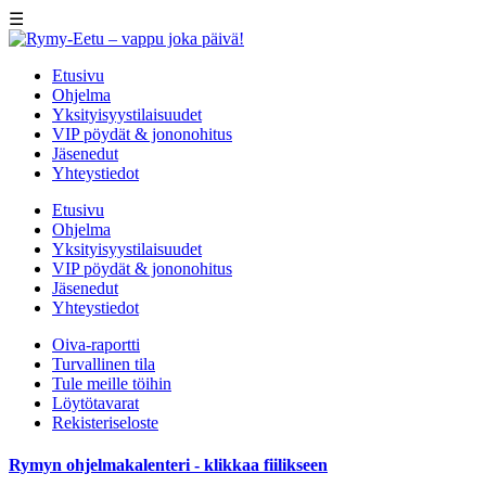
☰
Etusivu
Ohjelma
Yksityisyystilaisuudet
VIP pöydät & jononohitus
Jäsenedut
Yhteystiedot
Etusivu
Ohjelma
Yksityisyystilaisuudet
VIP pöydät & jononohitus
Jäsenedut
Yhteystiedot
Oiva-raportti
Turvallinen tila
Tule meille töihin
Löytötavarat
Rekisteriseloste
Rymyn ohjelmakalenteri - klikkaa fiilikseen