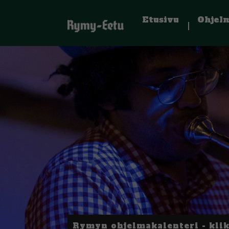
Etusivu
Ohjel
Rymyn ohjelmakalenteri - kli