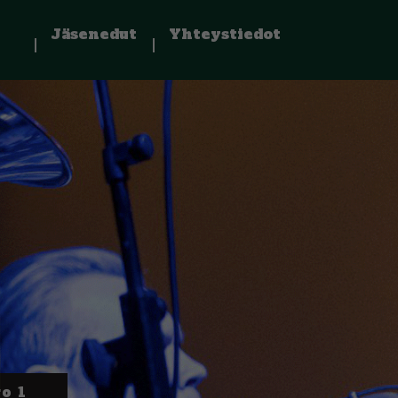
Jäsenedut
Yhteystiedot
o 1