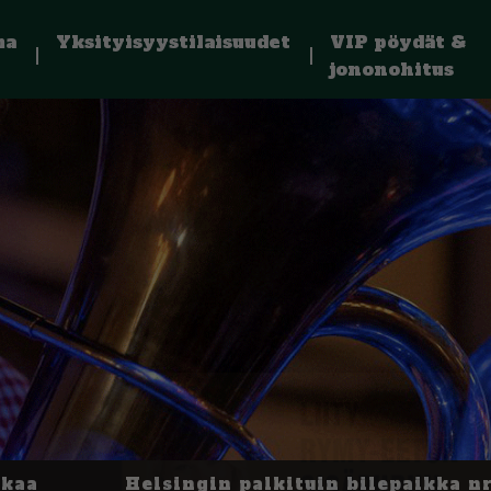
ma
Yksityisyystilaisuudet
VIP pöydät &
jononohitus
kkaa
Helsingin palkituin bilepaikka nr