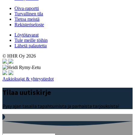
Oiva-raportti
Turvallinen tila
Tietoa meistä
Rekisteriseloste
Löytötavarat
Tule meille töihin
Lähetä palautetta
© HHR Oy 2026
Aukioloajat & yhteystiedot
Tilaa uutiskirje
Pysy ajan tasalla tapahtumista ja parhaista tarjouksista!