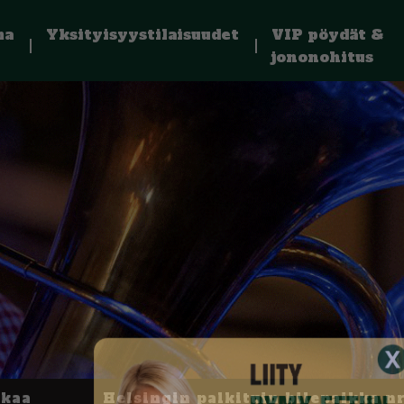
ma
Yksityisyystilaisuudet
VIP pöydät &
jononohitus
kkaa
Helsingin palkituin bilepaikka nr