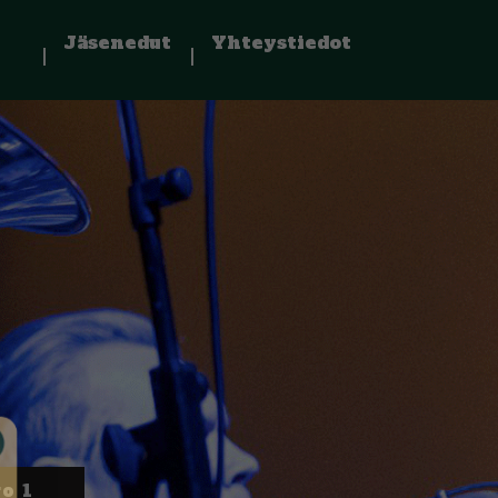
Jäsenedut
Yhteystiedot
o 1