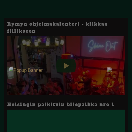
Rymyn ohjelmakalenteri - klikkaa
fiilikseen
Helsingin palkituin bilepaikka nro 1