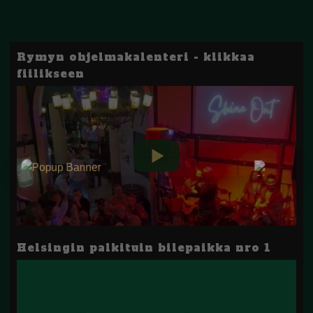
Rymyn ohjelmakalenteri - klikkaa
fiilikseen
Helsingin palkituin bilepaikka nro 1