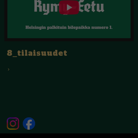
8_tilaisuudet