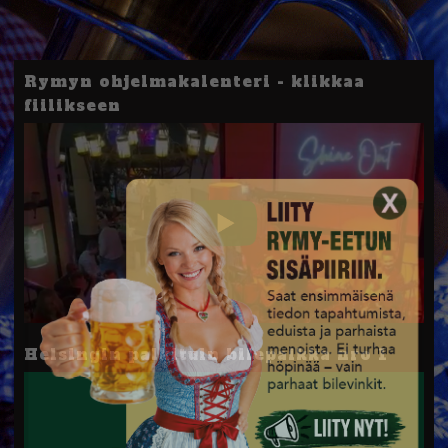
Rymyn ohjelmakalenteri - klikkaa
fiilikseen
Helsingin palkituin bilepaikka nro 1