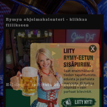
Rymyn ohjelmakalenteri - klikkaa
fiilikseen
Helsingin palkituin bilepaikka nro 1