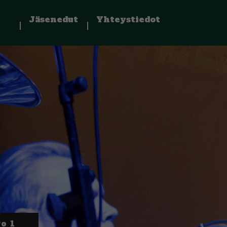
Jäsenedut
Yhteystiedot
o 1