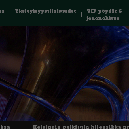
ma
Yksityisyystilaisuudet
VIP pöydät &
jononohitus
kkaa
Helsingin palkituin bilepaikka nr