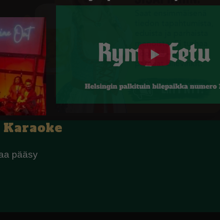
d Karaoke
paa pääsy