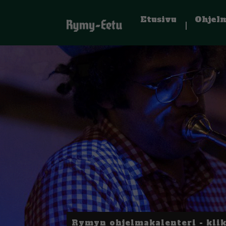
Etusivu
Ohjel
Rymyn ohjelmakalenteri - kli