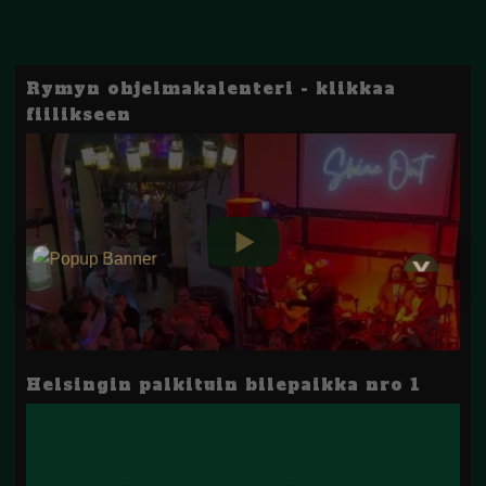
Rymyn ohjelmakalenteri - klikkaa
fiilikseen
Helsingin palkituin bilepaikka nro 1