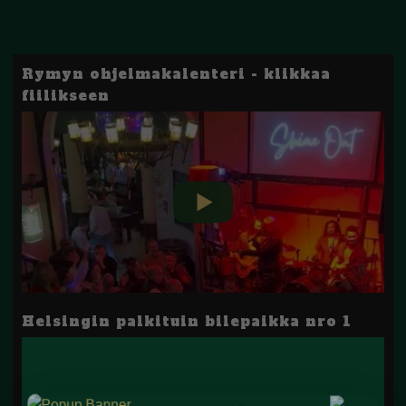
Rymyn ohjelmakalenteri - klikkaa
fiilikseen
Helsingin palkituin bilepaikka nro 1