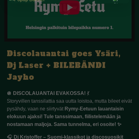
Discolauantai goes Ysäri,
Dj Laser + BILEBÄNDI
Jayho
🪩
DISCOLAUANTAI EVAKOSSA!
💃
Storyvillen tanssilattia saa uutta loistoa, mutta bileet eivät
pysähdy, vaan ne siirtyvät
Rymy-Eetuun lauantaisin
elokuun ajaksi! Tule tanssimaan, fiilistelemään ja
nostamaan maljoja. Sama tunnelma, eri osoite! ✨
🎧
Dj Kristoffer – Suomi-klassikot ja discosuosikit