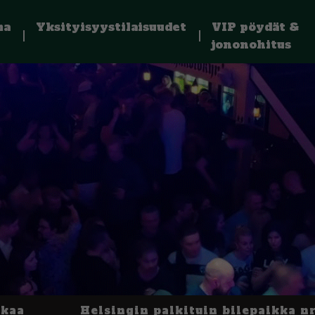
ma
Yksityisyystilaisuudet
VIP pöydät &
jononohitus
kkaa
Helsingin palkituin bilepaikka nr