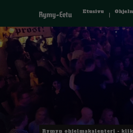
Etusivu
Ohjel
Rymyn ohjelmakalenteri - kli