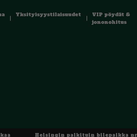
ma
Yksityisyystilaisuudet
VIP pöydät &
jononohitus
kkaa
Helsingin palkituin bilepaikka nr