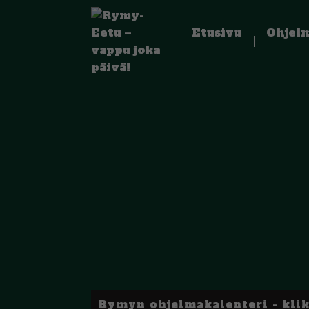
Etusivu
Ohjel
Rymyn ohjelmakalenteri - kli