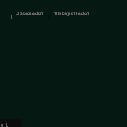
Jäsenedut
Yhteystiedot
o 1