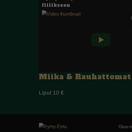
fiilikseen
Miika & Rauhattomat
Liput 10 €
Oiva-ra