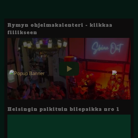
Rymyn ohjelmakalenteri - klikkaa
fiilikseen
Helsingin palkituin bilepaikka nro 1