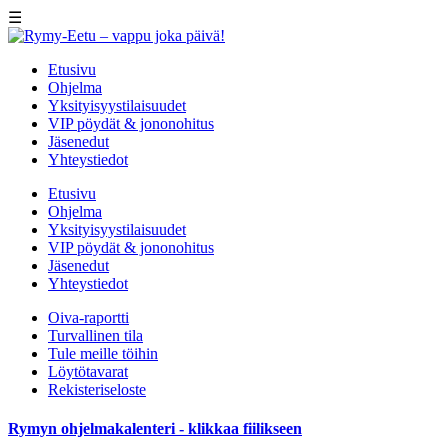
☰
Etusivu
Ohjelma
Yksityisyystilaisuudet
VIP pöydät & jononohitus
Jäsenedut
Yhteystiedot
Etusivu
Ohjelma
Yksityisyystilaisuudet
VIP pöydät & jononohitus
Jäsenedut
Yhteystiedot
Oiva-raportti
Turvallinen tila
Tule meille töihin
Löytötavarat
Rekisteriseloste
Rymyn ohjelmakalenteri - klikkaa fiilikseen