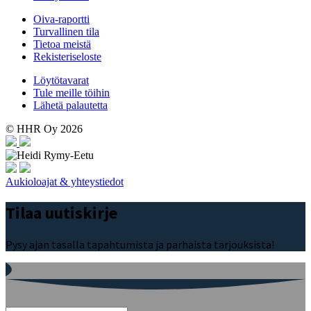
Oiva-raportti
Turvallinen tila
Tietoa meistä
Rekisteriseloste
Löytötavarat
Tule meille töihin
Lähetä palautetta
© HHR Oy 2026
Aukioloajat & yhteystiedot
Tilaa uutiskirje
Pysy ajan tasalla tapahtumista ja parhaista tarjouksista!