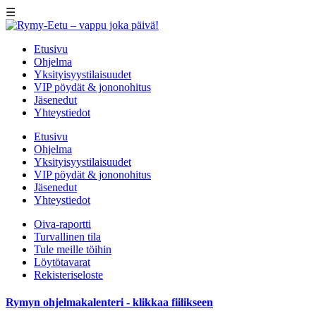
☰
Etusivu
Ohjelma
Yksityisyystilaisuudet
VIP pöydät & jononohitus
Jäsenedut
Yhteystiedot
Etusivu
Ohjelma
Yksityisyystilaisuudet
VIP pöydät & jononohitus
Jäsenedut
Yhteystiedot
Oiva-raportti
Turvallinen tila
Tule meille töihin
Löytötavarat
Rekisteriseloste
Rymyn ohjelmakalenteri - klikkaa fiilikseen