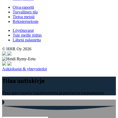
Oiva-raportti
Turvallinen tila
Tietoa meistä
Rekisteriseloste
Löytötavarat
Tule meille töihin
Lähetä palautetta
© HHR Oy 2026
Aukioloajat & yhteystiedot
Tilaa uutiskirje
Pysy ajan tasalla tapahtumista ja parhaista tarjouksista!