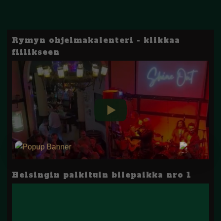
Rymyn ohjelmakalenteri - klikkaa
fiilikseen
Helsingin palkituin bilepaikka nro 1