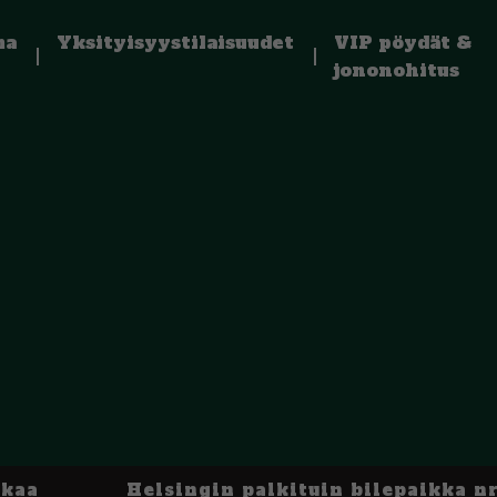
ma
Yksityisyystilaisuudet
VIP pöydät &
jononohitus
kkaa
Helsingin palkituin bilepaikka nr