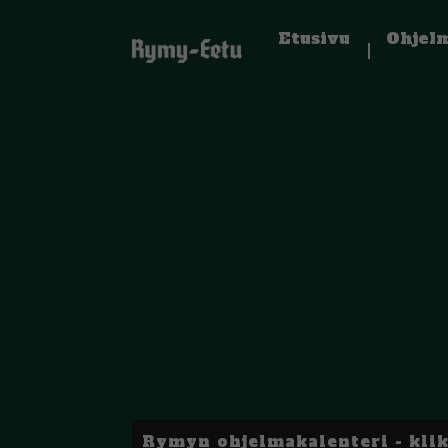
Etusivu
Ohjel
Rymyn ohjelmakalenteri - kli