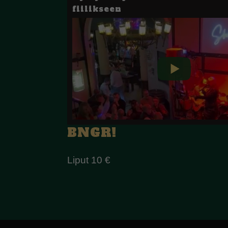
fiilikseen
BNGR!
Liput 10 €