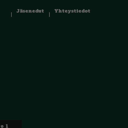
Jäsenedut
Yhteystiedot
o 1