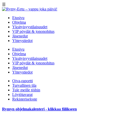
☰
Etusivu
Ohjelma
Yksityisyystilaisuudet
VIP pöydät & jononohitus
Jäsenedut
Yhteystiedot
Etusivu
Ohjelma
Yksityisyystilaisuudet
VIP pöydät & jononohitus
Jäsenedut
Yhteystiedot
Oiva-raportti
Turvallinen tila
Tule meille töihin
Löytötavarat
Rekisteriseloste
Rymyn ohjelmakalenteri - klikkaa fiilikseen